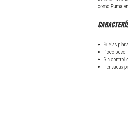
como
Puma
em
Caracterís
Suelas plana
Poco peso
Sin control 
Pensadas pr