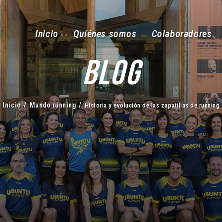
Inicio
Quiénes somos
Colaboradores
BLOG
Inicio
/
Mundo running
/
Historia y evolución de las zapatillas de running