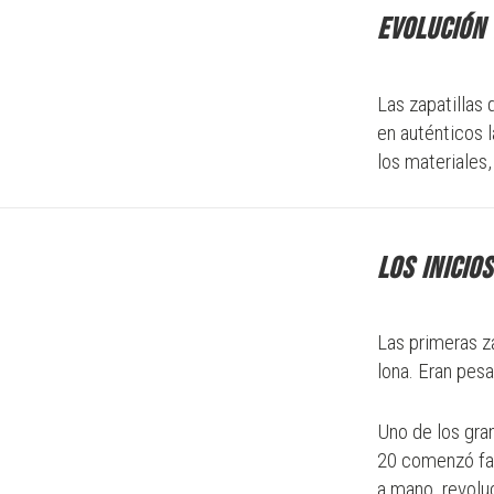
Evolución 
Las zapatillas
en auténticos l
los materiales
Los inicio
Las primeras za
lona. Eran pes
Uno de los gra
20 comenzó fab
a mano, revolu