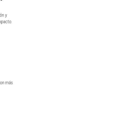
ón y
mpacto.
eron más