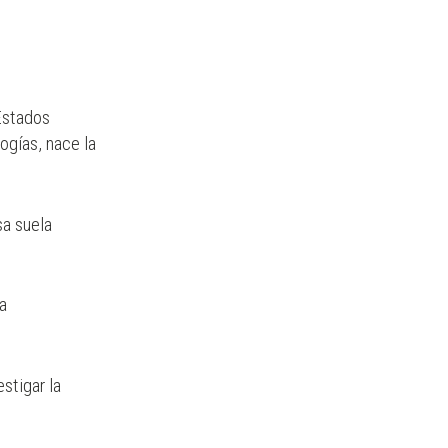
Estados
ogías, nace la
sa suela
la
stigar la