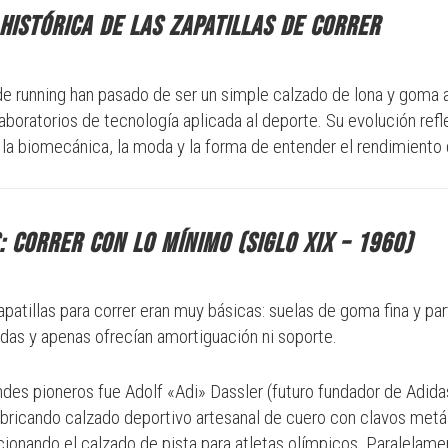
histórica de las zapatillas de correr
 de running han pasado de ser un simple calzado de lona y goma 
aboratorios de tecnología aplicada al deporte. Su evolución ref
, la biomecánica, la moda y la forma de entender el rendimiento 
s: correr con lo mínimo (siglo XIX – 1960)
patillas para correr eran muy básicas: suelas de goma fina y par
adas y apenas ofrecían amortiguación ni soporte.
ndes pioneros fue Adolf «Adi» Dassler (futuro fundador de Adidas
ricando calzado deportivo artesanal de cuero con clavos metál
cionando el calzado de pista para atletas olímpicos. Paralelam