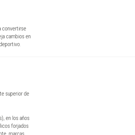
a convertirse
leja cambios en
deportivo.
te superior de
), en los años
icos forjados
ente, marcas