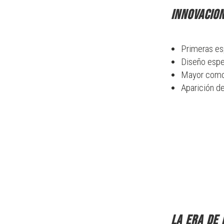
Innovacio
Primeras e
Diseño espec
Mayor comod
Aparición d
La era de 