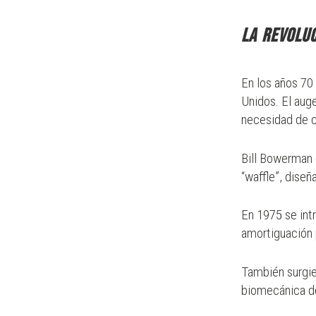
La revoluc
En los años 70
Unidos. El aug
necesidad de c
Bill Bowerman 
“waffle”, diseñ
En 1975 se int
amortiguación 
También surgi
biomecánica de